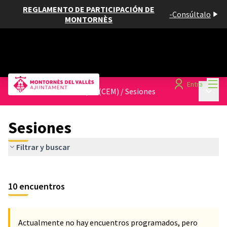
REGLAMENTO DE PARTICIPACIÓN DE
-
Consúltalo
MONTORNÈS
Menú
Entra
Menú p
Consell Escolar Municipal (CEM)
/
Sesiones
Sesiones
Filtrar y buscar
10 encuentros
Actualmente no hay encuentros programados, pero