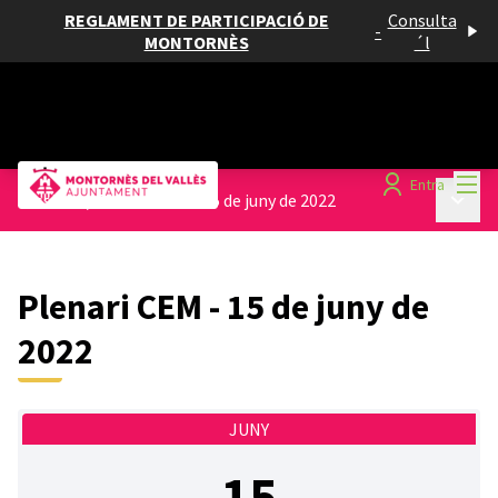
REGLAMENT DE PARTICIPACIÓ DE
Consulta
-
MONTORNÈS
´l
Menú
Entra
Menú p
Sessions
/
Plenari CEM - 15 de juny de 2022
Plenari CEM - 15 de juny de
2022
JUNY
15