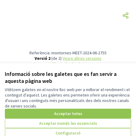
Referència: montornes-MEET-2024-06-2755
Versió 2
(de 2)
veure altres versions
Afegir al calendari
Informació sobre les galetes que es fan servir a
aquesta pàgina web
Termes i condicions d'ús
Configuració de les galetes
Utilitzem galetes en el nostre lloc web per a millorar el rendiment i el
Decidim Montornès a X
Decidim Montornès a Facebook
Decidim Montornès a Instagram
contingut d'aquest. Les galetes ens permeten oferir una experiència
d'usuari i uns continguts més personalitzats des dels nostres canals
(Enllaç extern)
(Enllaç extern)
(Enllaç extern)
Català
de xarxes socials.
Triar la llengua
Elegir el idioma
Acceptar totes
Acceptar només les essencials
Amb llicènc
(Enllaç exte
Configuració
(Enllaç extern)